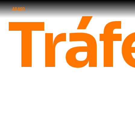
ARASO
Trá