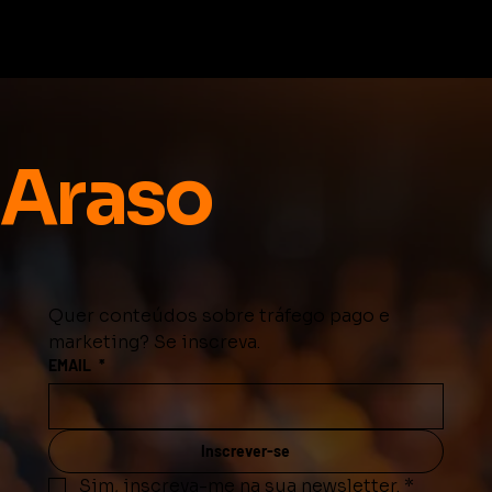
Araso
Quer conteúdos sobre tráfego pago e 
marketing? Se inscreva.
EMAIL
*
Inscrever-se
Sim, inscreva-me na sua newsletter.
*